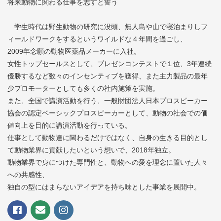
将来動物に関わる仕事を志すと誓う
学生時代は野生動物の研究に没頭、無人島や山で寝泊まりしフ
ィールドワークをするというワイルドな４年間を過ごし、
2009年念願の動物医薬品メーカーに入社。
女性トップセールスとして、プレゼンコンテストで１位、3年連続
優勝するなど数々のインセンティブを獲得、また主力製品の最年
少プロモーターとしても多くの社内施策を実施。
また、全国で講演活動を行う、一般財団法人日本プロスピーカー
協会の認定ベーシックプロスピーカーとして、動物の社会での価
値向上を目的に講演活動を行っている。
仕事として動物達に関わるだけではなく、自身の生きる目的とし
て動物業界に貢献したいという想いで、2018年独立。
動物業界で身につけた専門性と、動物への愛を理念に置いた人々
への共感性、
独自の型にはまらないアイデアを持ち味とした事業を展開中。