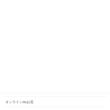
最近の投稿
すごーく久しぶりの投稿！！
オンラインdeお花