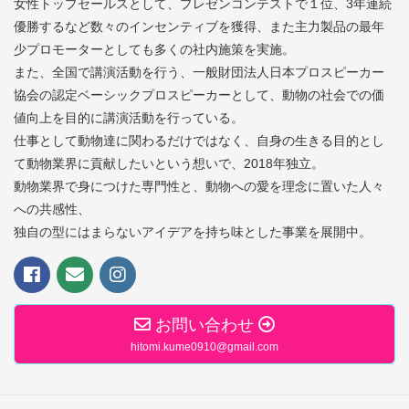
女性トップセールスとして、プレゼンコンテストで１位、3年連続
優勝するなど数々のインセンティブを獲得、また主力製品の最年
少プロモーターとしても多くの社内施策を実施。
また、全国で講演活動を行う、一般財団法人日本プロスピーカー
協会の認定ベーシックプロスピーカーとして、動物の社会での価
値向上を目的に講演活動を行っている。
仕事として動物達に関わるだけではなく、自身の生きる目的とし
て動物業界に貢献したいという想いで、2018年独立。
動物業界で身につけた専門性と、動物への愛を理念に置いた人々
への共感性、
独自の型にはまらないアイデアを持ち味とした事業を展開中。
お問い合わせ
hitomi.kume0910@gmail.com