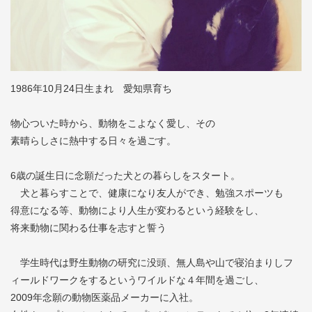
1986年10月24日生まれ 愛知県育ち
物心ついた時から、動物をこよなく愛し、その
素晴らしさに熱中する日々を過ごす。
6歳の誕生日に念願だった犬との暮らしをスタート。
犬と暮らすことで、健康になり友人ができ、勉強スポーツも
得意になる等、動物により人生が変わるという経験をし、
将来動物に関わる仕事を志すと誓う
学生時代は野生動物の研究に没頭、無人島や山で寝泊まりしフ
ィールドワークをするというワイルドな４年間を過ごし、
2009年念願の動物医薬品メーカーに入社。