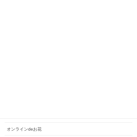
最近の投稿
すごーく久しぶりの投稿！！
オンラインdeお花