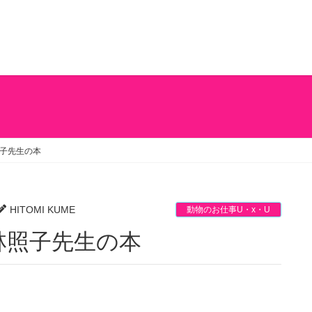
子先生の本
HITOMI KUME
動物のお仕事U・x・U
林照子先生の本