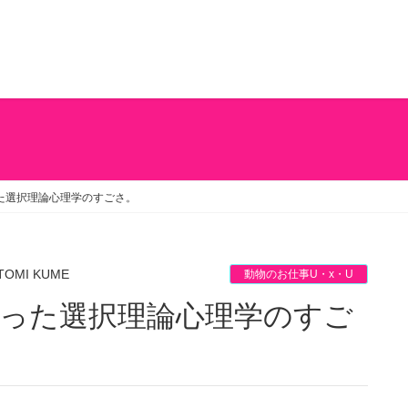
た選択理論心理学のすごさ。
TOMI KUME
動物のお仕事U・x・U