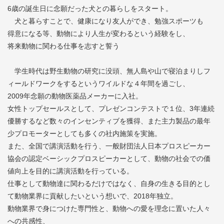
6歳の誕生日に念願だった犬との暮らしをスタート。
犬と暮らすことで、健康になり友人ができ、勉強スポーツも
得意になる等、動物により人生が変わるという経験をし、
将来動物に関わる仕事を志すと誓う
学生時代は野生動物の研究に没頭、無人島や山で寝泊まりしフ
ィールドワークをするというワイルドな４年間を過ごし、
2009年念願の動物医薬品メーカーに入社。
女性トップセールスとして、プレゼンコンテストで１位、3年連続
優勝するなど数々のインセンティブを獲得、また主力製品の最年
少プロモーターとしても多くの社内施策を実施。
また、全国で講演活動を行う、一般財団法人日本プロスピーカー
協会の認定ベーシックプロスピーカーとして、動物の社会での価
値向上を目的に講演活動を行っている。
仕事として動物達に関わるだけではなく、自身の生きる目的とし
て動物業界に貢献したいという想いで、2018年独立。
動物業界で身につけた専門性と、動物への愛を理念に置いた人々
への共感性、