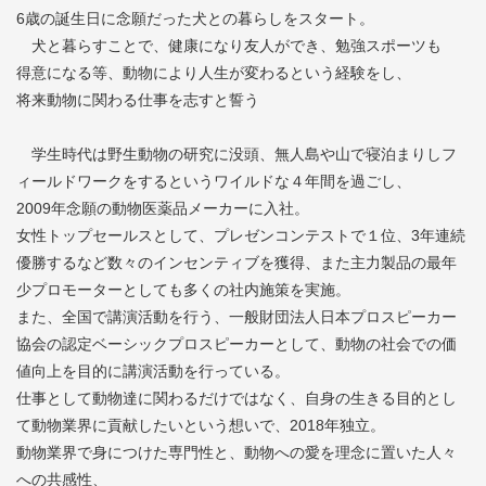
6歳の誕生日に念願だった犬との暮らしをスタート。
犬と暮らすことで、健康になり友人ができ、勉強スポーツも
得意になる等、動物により人生が変わるという経験をし、
将来動物に関わる仕事を志すと誓う
学生時代は野生動物の研究に没頭、無人島や山で寝泊まりしフ
ィールドワークをするというワイルドな４年間を過ごし、
2009年念願の動物医薬品メーカーに入社。
女性トップセールスとして、プレゼンコンテストで１位、3年連続
優勝するなど数々のインセンティブを獲得、また主力製品の最年
少プロモーターとしても多くの社内施策を実施。
また、全国で講演活動を行う、一般財団法人日本プロスピーカー
協会の認定ベーシックプロスピーカーとして、動物の社会での価
値向上を目的に講演活動を行っている。
仕事として動物達に関わるだけではなく、自身の生きる目的とし
て動物業界に貢献したいという想いで、2018年独立。
動物業界で身につけた専門性と、動物への愛を理念に置いた人々
への共感性、