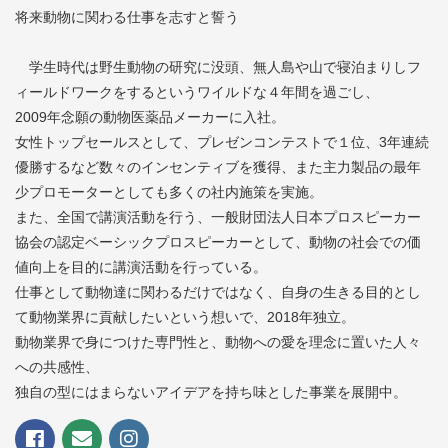
将来動物に関わる仕事を志すと誓う
学生時代は野生動物の研究に没頭、無人島や山で寝泊まりしフ
ィールドワークをするというワイルドな４年間を過ごし、
2009年念願の動物医薬品メーカーに入社。
女性トップセールスとして、プレゼンコンテストで１位、3年連続
優勝するなど数々のインセンティブを獲得、また主力製品の最年
少プロモーターとしても多くの社内施策を実施。
また、全国で講演活動を行う、一般財団法人日本プロスピーカー
協会の認定ベーシックプロスピーカーとして、動物の社会での価
値向上を目的に講演活動を行っている。
仕事として動物達に関わるだけではなく、自身の生きる目的とし
て動物業界に貢献したいという想いで、2018年独立。
動物業界で身につけた専門性と、動物への愛を理念に置いた人々
への共感性、
独自の型にはまらないアイデアを持ち味とした事業を展開中。