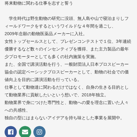
将来動物に関わる仕事を志すと誓う
学生時代は野生動物の研究に没頭、無人島や山で寝泊まりしフ
ィールドワークをするというワイルドな４年間を過ごし、
2009年念願の動物医薬品メーカーに入社。
女性トップセールスとして、プレゼンコンテストで１位、3年連続
優勝するなど数々のインセンティブを獲得、また主力製品の最年
少プロモーターとしても多くの社内施策を実施。
また、全国で講演活動を行う、一般財団法人日本プロスピーカー
協会の認定ベーシックプロスピーカーとして、動物の社会での価
値向上を目的に講演活動を行っている。
仕事として動物達に関わるだけではなく、自身の生きる目的とし
て動物業界に貢献したいという想いで、2018年独立。
動物業界で身につけた専門性と、動物への愛を理念に置いた人々
への共感性、
独自の型にはまらないアイデアを持ち味とした事業を展開中。